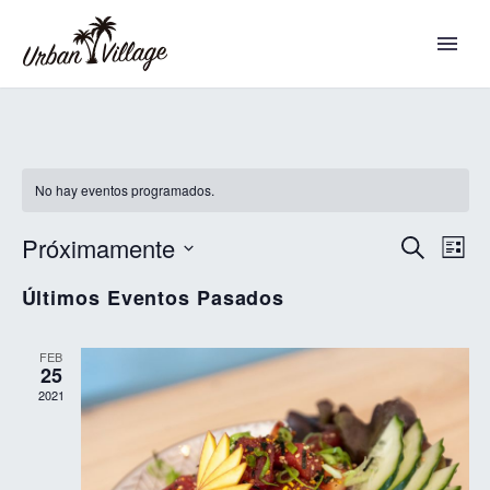
No hay eventos programados.
Próximamente
NAVEGAC
Buscar
N
Lista
DE
Seleccionar
D
BÚSQUE
Últimos Eventos Pasados
fecha.
Y
V
VISTAS
FEB
DE
25
D
EVENTO
2021
E